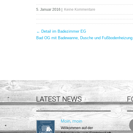
5. Januar 2016
|
Keine Kommentare
POST
←
Detail im Badezimmer EG
Bad OG mit Badewanne, Dusche und Fußbodenheizun
NAVIGATION
LATEST NEWS
F
Moin, moin
Willkommen auf der