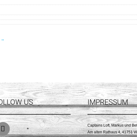
g
→
OLLOW US
IMPRESSUM
Captains Loft, Markus und Be
Am alten Rathaus 4, 41751 V